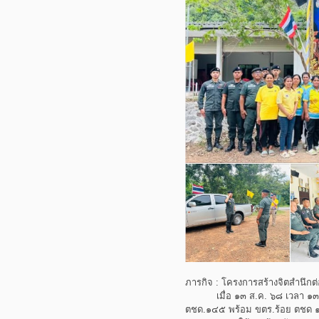
ภารกิจ : โครงการสร้างจิตสำนึกต
เมื่อ ๑๓ ส.ค. ๖๘ เวลา ๑๓.๓๐ น
ตชด.๑๔๕ พร้อม ขตร.ร้อย ตชด