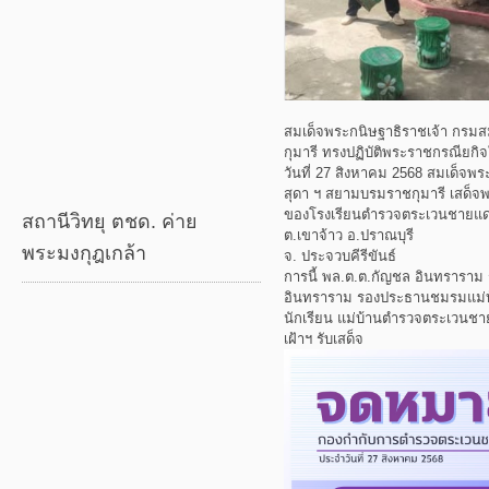
สมเด็จพระกนิษฐาธิราชเจ้า กรม
กุมารี ทรงปฏิบัติพระราชกรณียกิจใน
วันที่ 27 สิงหาคม 2568 สมเด็จพ
สุดา ฯ สยามบรมราชกุมารี เสด็
ของโรงเรียนตำรวจตระเวนชายแด
สถานีวิทยุ ตชด. ค่าย
ต.เขาจ้าว อ.ปราณบุรี
พระมงกุฎเกล้า
จ. ประจวบคีรีขันธ์
การนี้ พล.ต.ต.กัญชล อินทราราม 
อินทราราม รองประธานชมรมแม่บ้
นักเรียน แม่บ้านตำรวจตระเวนชา
เฝ้าฯ รับเสด็จ