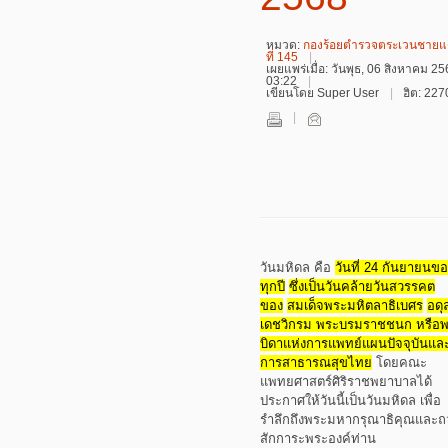
หมวด:
กองร้อยตำรวจตระเวนชาย
ที่ 145
เผยแพร่เมื่อ: วันพุธ, 06 สิงหาคม 2
03:22
เขียนโดย Super User
ฮิต: 22
วันมหิดล คือ
วันที่ 24 กันยายนข
ทุกปี
ซึ่งเป็นวันคล้ายวันสวรรคต
ของ
สมเด็จพระมหิตลาธิเบศร
อดุ
เดชวิกรม พระบรมราชชนก หรือ
บิดาแห่งการแพทย์แผนปัจจุบันแล
การสาธารณสุขไทย
โดยคณะ
แพทยศาสตร์ศิริราชพยาบาลได้
ประกาศให้วันนี้เป็นวันมหิดล
เพื่อ
รำลึกถึงพระมหากรุณาธิคุณและถ
สักการะพระองค์ท่าน