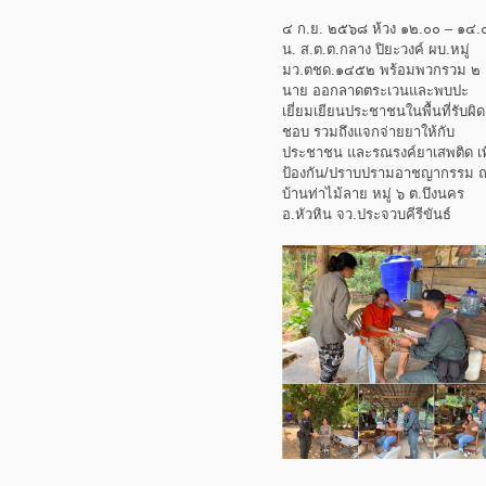
๔ ก.ย. ๒๕๖๘ ห้วง ๑๒.๐๐ – ๑๔.
น. ส.ต.ต.กลาง ปิยะวงค์ ผบ.หมู่
มว.ตชด.๑๔๕๒ พร้อมพวกรวม ๒
นาย ออกลาดตระเวนและพบปะ
เยี่ยมเยียนประชาชนในพื้นที่รับผิด
ชอบ รวมถึงแจกจ่ายยาให้กับ
ประชาชน และรณรงค์ยาเสพติด เพ
ป้องกัน/ปราบปรามอาชญากรรม 
บ้านท่าไม้ลาย หมู่ ๖ ต.บึงนคร
อ.หัวหิน จว.ประจวบคีรีขันธ์