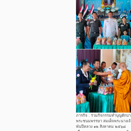
ภารกิจ : ร่วมกิจกรรมทำบุญตักบา
พระชนมพรรษา สมเด็จพระนางเจ้าส
พันปีหลวง ๑๒ สิงหาคม ๒๕๖๘