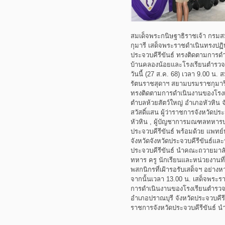
สมเด็จพระกนิษฐาธิราชเจ้า กรม
กุมารี เสด็จพระราชดำเนินทรงปฏิบ
ประจวบคีรีขันธ์ ทรงติดตามการ
บ้านคลองน้อยและโรงเรียนตำรว
วันนี้ (27 ส.ค. 68) เวลา 9.00 น
รัตนราชสุดาฯ สยามบรมราชกุมารี
ทรงติดตามการดำเนินงานของโรง
ตำบลห้วยสัตว์ใหญ่ อำเภอหัวหิน จ
สวัสดิ์แสน ผู้ว่าราชการจังหวัดประ
หัวหิน , ผู้บัญชาการมณฑลทหารบกท
ประจวบคีรีขันธ์ พร้อมด้วย แพทย
จังหวัดจังหวัดประจวบคีรีขันธ์แ
ประจวบคีรีขันธ์ นำคณะถวายมาล
ทหาร ครู นักเรียนและหน่วยงานที่เ
พสกนิกรที่เฝ้ารอรับเสด็จฯ อย่างหาท
จากนั้นเวลา 13.00 น. เสด็จพระร
การดำเนินงานของโรงเรียนตำรวจ
อำเภอปราณบุรี จังหวัดประจวบคีรีข
ราชการจังหวัดประจวบคีรีขันธ์ นำ