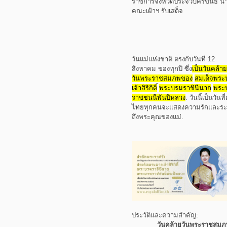
ราชการจังหวัดประจวบคีรีขันธ์ น
คณะเฝ้าฯ รับเสด็จ
วันแม่แห่งชาติ ตรงกับวันที่ 12
สิงหาคม ของทุกปี ซึ่ง
เป็นวันคล้าย
วันพระราชสมภพของ
สมเด็จพระ
เจ้าสิริกิติ์
พระบรมราชินีนาถ
พระ
ราชชนนีพันปีหลวง
.
วันนี้เป็นวันท
ไทยทุกคนจะแสดงความรักและระ
ถึงพระคุณของแม่.
ประวัติและความสำคัญ:
วันคล้ายวันพระราชสมภ