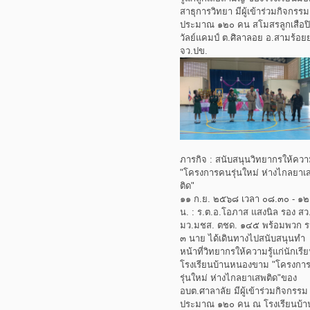
สาธุการวิทยา มีผู้เข้าร่วมกิจกรรม
ประมาณ ๑๒๐ คน สโมสรลูกเสือป
วัลย์แคมป์ ต.ศิลาลอย อ.สามร้อ
จว.ปข.
ภารกิจ : สนับสนุนวิทยากรให้ความ
"โครงการคนรุ่นใหม่ ห่างไกลยาเ
ติด"
๑๑ ก.ย. ๒๕๖๘ เวลา ๐๘.๓๐ - ๑๒
น. : ร.ต.อ.โอภาส แสงนิล รอง สว.
มว.มชส. ตชด. ๑๔๕ พร้อมพวก 
๓ นาย ได้เดินทางไปสนับสนุนทำ
หน้าที่วิทยากรให้ความรู้แก่นักเรี
โรงเรียนบ้านหนองขาม "โครงกา
รุ่นใหม่ ห่างไกลยาเสพติด"ของ
อบต.ศาลาลัย มีผู้เข้าร่วมกิจกรรม
ประมาณ ๑๒๐ คน ณ โรงเรียนบ้า