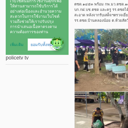
ตชด.๑๔๕๓ พร้อม กพ.มว.ตชด.๑๔
บก.กฝ.บช.ตชด และครู รร.ตชดได้
สะอาด หลังจากรับเสด็จฯตรวจเยี่
รร.ตชด.บ้านคลองน้อย ต.ห้วยสัตว
policetv tv