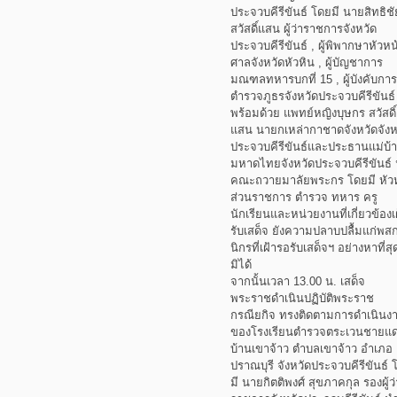
ประจวบคีรีขันธ์ โดยมี นายสิทธิชั
สวัสดิ์แสน ผู้ว่าราชการจังหวัด
ประจวบคีรีขันธ์ , ผู้พิพากษาหัวหน
ศาลจังหวัดหัวหิน , ผู้บัญชาการ
มณฑลทหารบกที่ 15 , ผู้บังคับการ
ตำรวจภูธรจังหวัดประจวบคีรีขันธ์
พร้อมด้วย แพทย์หญิงบุษกร สวัสดิ์
แสน นายกเหล่ากาชาดจังหวัดจังห
ประจวบคีรีขันธ์และประธานแม่บ้
มหาดไทยจังหวัดประจวบคีรีขันธ์
คณะถวายมาลัยพระกร โดยมี หัว
ส่วนราชการ ตำรวจ ทหาร ครู
นักเรียนและหน่วยงานที่เกี่ยวข้องเ
รับเสด็จ ยังความปลาบปลื้มแก่พส
นิกรที่เฝ้ารอรับเสด็จฯ อย่างหาที่สุ
มิได้
จากนั้นเวลา 13.00 น. เสด็จ
พระราชดำเนินปฏิบัติพระราช
กรณียกิจ ทรงติดตามการดำเนินง
ของโรงเรียนตำรวจตระเวนชายแ
บ้านเขาจ้าว ตำบลเขาจ้าว อำเภอ
ปราณบุรี จังหวัดประจวบคีรีขันธ์ 
มี นายกิตติพงศ์ สุขภาคกุล รองผู้ว่