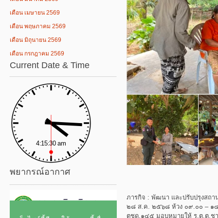
เดือน เมษายน 2569
เดือน พฤษภาคม 2569
เดือน มิถุนายน 2569
เดือน กรกฎาคม 2569
Current Date & Time
พยากรณ์อากาศ
ภารกิจ : พัฒนา และปรับปรุงสถานท
๒๘ ส.ค. ๒๕๖๘ ห้วง ๐๙.๐๐ – ๑๔.๓๐
ตชด.๑๔๕ มอบหมายให้ ร.ต.ต.ชา