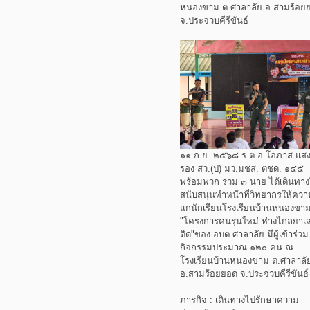
หนองขาม ต.ศาลาลัย อ.สามร้อย
จ.ประจวบคีรีขันธ์
๑๑ ก.ย. ๒๕๖๘ ร.ต.อ.โอภาส แสง
รอง สว.(ป) มว.มชส. ตชด. ๑๔๕
พร้อมพวก รวม ๓ นาย ได้เดินทา
สนับสนุนทำหน้าที่วิทยากรให้ความ
แก่นักเรียนโรงเรียนบ้านหนองขา
"โครงการคนรุ่นใหม่ ห่างไกลยาเ
ติด"ของ อบต.ศาลาลัย มีผู้เข้าร่วม
กิจกรรมประมาณ ๑๒๐ คน ณ
โรงเรียนบ้านหนองขาม ต.ศาลาลั
อ.สามร้อยยอด จ.ประจวบคีรีขันธ์
ภารกิจ : เดินทางไปรักษาความ