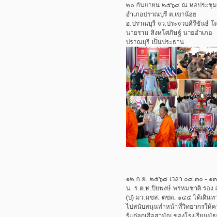
๒๐ กันยายน ๒๕๖๘ ณ หอประชุม
อำเภอปราณบุรี ต.เขาน้อย
อ.ปราณบุรี จว.ประจวบคีรีขันธ์ โ
นายราม สิงหโศภิษฐ์ นายอำเภอ
ปราณบุรี เป็นประธาน
๑๒ ก.ย. ๒๕๖๘ เวลา ๐๘.๓๐ - ๑
น. ร.ต.ท.ปิยพงษ์ พรหมชาติ รอง 
(ป) มว.มชส. ตชด. ๑๔๕ ได้เดินท
ไปสนับสนุนทำหน้าที่วิทยากรให้
รู้แก่ลูกเสือสามัญ ของโรงเรียนมั