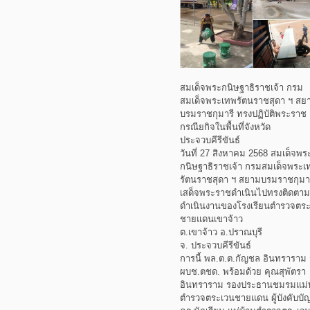
สมเด็จพระกนิษฐาธิราชเจ้า กรม
สมเด็จพระเทพรัตนราชสุดา ฯ สย
บรมราชกุมารี ทรงปฏิบัติพระราช
กรณียกิจในพื้นที่จังหวัด
ประจวบคีรีขันธ์
วันที่ 27 สิงหาคม 2568 สมเด็จพร
กนิษฐาธิราชเจ้า กรมสมเด็จพระเ
รัตนราชสุดา ฯ สยามบรมราชกุมา
เสด็จพระราชดำเนินไปทรงติดตา
ดำเนินงานของโรงเรียนตำรวจตร
ชายแดนเขาจ้าว
ต.เขาจ้าว อ.ปราณบุรี
จ. ประจวบคีรีขันธ์
การนี้ พล.ต.ต.กัญชล อินทราราม
ผบช.ตชด. พร้อมด้วย คุณสุพัตรา
อินทราราม รองประธานชมรมแม่
ตำรวจตระเวนชายแดน ผู้บังคับบั