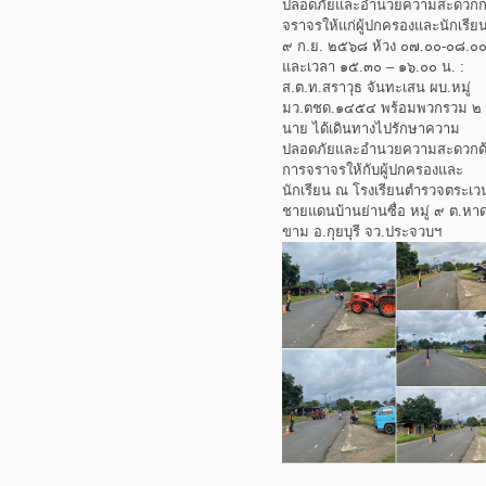
ปลอดภัยและอำนวยความสะดวกก
จราจรให้แก่ผู้ปกครองและนักเรีย
๙ ก.ย. ๒๕๖๘ ห้วง ๐๗.๐๐-๐๘.๐๐
และเวลา ๑๕.๓๐ – ๑๖.๐๐ น. :
ส.ต.ท.สราวุธ จันทะเสน ผบ.หมู่
มว.ตชด.๑๔๕๔ พร้อมพวกรวม ๒
นาย ได้เดินทางไปรักษาความ
ปลอดภัยและอำนวยความสะดวกด
การจราจรให้กับผู้ปกครองและ
นักเรียน ณ โรงเรียนตำรวจตระเว
ชายแดนบ้านย่านซื่อ หมู่ ๙ ต.หา
ขาม อ.กุยบุรี จว.ประจวบฯ