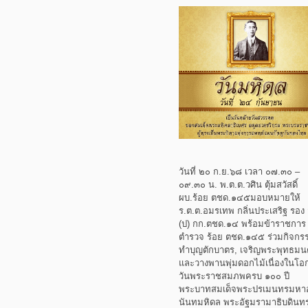
วันที่ ๒๐ ก.ย.๖๘ เวลา ๐๗.๓๐ –
๐๙.๓๐ น. พ.ต.ต.วศิน ตุ้มสวัสดิ์
ผบ.ร้อย ตชด.๑๔๕มอบหมายให้
ร.ต.ต.อมรเทพ กลิ่นประเสริฐ รอง 
(ป) กก.ตชด.๑๔ พร้อมข้าราชการ
ตำรวจ ร้อย ตชด.๑๔๕ ร่วมกิจกร
ทำบุญตักบาตร, เจริญพระพุทธมนต
และวางพานพุ่มดอกไม้เนื่องในโอ
วันพระราชสมภพครบ ๑๐๐ ปี
พระบาทสมเด็จพระปรเมนทรมหา
นันทมหิดล พระอัฐมรามาธิบดินท