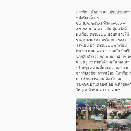
ภารกิจ : พัฒนา และปรับปรุงสถานท
หลังรับเสด็จ ฯ
๒๘ ส.ค. ๒๕๖๘ ห้วง ๐๙.๐๐ –
๑๔.๓๐ น. พ.ต.ต.วศิน ตุ้มสวัสดิ์
ผบ.ร้อย ตชด.๑๔๕ มอบหมายให้
ร.ต.ต.ชาคริต อมรโสภณ รอง สว.
รรท.ผบ.มว. ตชด.๑๔๕๓ พร้อม
กพ.มว.ตชด.๑๔๕๓ ร่วมกับ นักเรี
นายสิบตำรวจ กก.๗ บก.กฝ.บช.ต
และครู รร.ตชดได้ร่วมกัน พัฒนา
ปรับปรุง สถานที่และความสะอาด 
จากรับเสด็จฯตรวจเยี่ยม ให้พร้อมร
การเรียนการสอน ต้องไป ณ
รร.ตชด.บ้านคลองน้อย ต.ห้วยสัตว
ใหญ่ อ.หัวหิน จว.ประจวบฯ