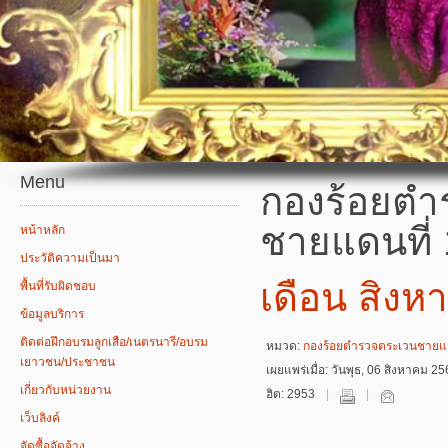
Menu
กองร้อยตำ
ชายแดนที่
หน้าหลัก
ประวัติความเป็นมา
เดือน สิงห
พื้นที่รับผิดชอบ
ข้อมูลบริการ
ติดต่อฝึกอบรมลูกเสือ/เนตรนารี/อบรม
หมวด:
กองร้อยตำรวจตระเวนชายแด
เยาวชน/ประชาชน
เผยแพร่เมื่อ: วันพุธ, 06 สิงหาคม 2
เกี่ยวกับหน่วยงาน
ฮิต: 2953
เว็บลิงค์
จัดซื้อจัดจ้าง