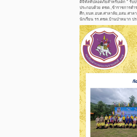
ดิจิทัลที่ปลอดภัยสำหรับเด็ก " รั
ประกอบด้วย ตชด.,ข้าราชการตำ
ศึก,จนท.อบต.ศาลาลัย,อสม.ศาล
นักเรียน รร.ตชด.บ้านป่าหมาก 