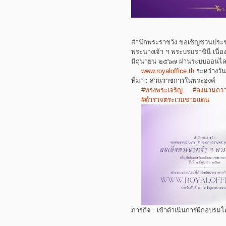
สำนักพระราชวัง ขอเชิญชวนประ
พระนางเจ้า ฯ พระบรมราชินี เนื่
มิถุนายน ๒๕๖๗ ผ่านระบบออนไลน
www.royaloffice.th
ระหว่างวัน
ที่มา : สวนราชการในพระองค์
#ทรงพระเจริญ
#ลงนามถว
#ตำรวจตระเวนชายแดน
ภารกิจ : เข้าดำเนินการฝึกอบรมโ