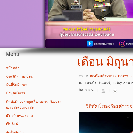
Menu
เดือน มิถุ
หน้าหลัก
หมวด:
กองร้อยตำรวจตระเวนชายแด
ประวัติความเป็นมา
เผยแพร่เมื่อ: วันเสาร์, 08 มิถุนาย
พื้นที่รับผิดชอบ
ฮิต: 3169
ข้อมูลบริการ
ติดต่อฝึกอบรมลูกเสือ/เนตรนารี/อบรม
วีดิทัศน์ กองร้อยตำร
เยาวชน/ประชาชน
เกี่ยวกับหน่วยงาน
เว็บลิงค์
จัดซื้อจัดจ้าง