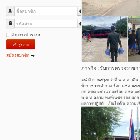
ชื่อสมาชิก
รหัสผ่าน
จำการเข้าระบบ
เข้าสู่ระบบ
สมัครสมาชิก
ภารกิจ : รับการตรวจราช
๑๘ มิ.ย. ๒๕๖๗ ว่าที่ พ.ต.ต.วศิน
ข้าราชการตำรวจ ร้อย ตชด.๑๔
กก.ตชด.๑๔ ณ กองร้อย ตชด.๑๔๕
พ.ต.ท.ฉลาม พงษ์เพชร รอง ผกก
ผลการปฏิบัติ : เป็นไปด้วยความเร