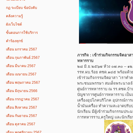
กฏ ระเบียบ ข้อบังคับ
คลังความรู้
ผังเว็บไซต์
ขั้นตอนการใช้บริการ
คำร้องทุกข์
เดือน มกราคม 2567
ภารกิจ : เข้าร่วมกิจกรรมจิตอาส
เดือน กุมภาพันธ์ 2567
ทหารราบ
เดือน มีนาคม 2567
๒๘ มิ.ย.๒๕๖๗ ห้วง ๐๗.๓๐ – ๑๒.
รรท.ผบ.ร้อย ตชด.๑๔๕ พร้อมด้ว
เดือน เมษายน 2567
เข้าร่วมกิจกรรมจิตอาสา "เราทำคว
เดือน พฤษภาคม 2567
พระชนมพรรษา สมเด็จพระนางเจ้
ศูนย์การทหารราบ ณ รร.ตชด.บ้านท
เดือน มิถุนายน 2566
บัญชาการศูนย์การทหารราบ เป็น
เดือน กรกฎาคม 2567
เครื่องอุปโภคบริโภค อุปกรณ์การเร
น้ำมันเครื่อง ทำความสะอาดปรับปร
เดือน สิงหาคม 2567
นักเรียน มีผู้เข้าร่วมกิจกรรมป
เดือน กันยายน 2567
การทหารราบ,ครูใหญ่ และนักเรีย
เดือน ตุลาคม 2567
เดือน พฤศจิกายน 2567