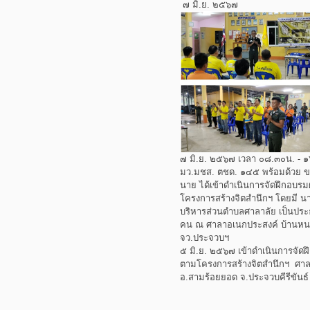
๗ มิ.ย. ๒๕๖๗
๗ มิ.ย. ๒๕๖๗ เวลา ๐๘.๓๐น. - ๑
มว.มชส. ตชด. ๑๔๕ พร้อมด้วย ข
นาย ได้เข้าดำเนินการจัดฝึกอบ
โครงการสร้างจิตสำนึกฯ โดยมี น
บริหารส่วนตำบลศาลาลัย เป็นประธ
คน ณ ศาลาอเนกประสงค์ บ้านหนอง
จว.ประจวบฯ
๕ มิ.ย. ๒๕๖๗ เข้าดำเนินการจั
ตามโครงการสร้างจิตสำนึกฯ ศาลา
อ.สามร้อยยอด จ.ประจวบคีรีขันธ์