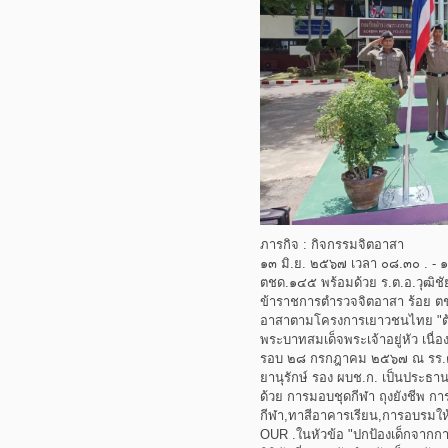
ภารกิจ : กิจกรรมจิตอาสา
๑๓ มิ.ย. ๒๕๖๗ เวลา ๐๘.๓๐ . - ๑๒.๐
ตชด.๑๔๕ พร้อมด้วย ร.ต.อ.วุฒิ
ข้าราชการตำรวจจิตอาสา ร้อย ต
อาสาตามโครงการเยาวชนไทย "ต้านภ
พระบาทสมเด็จพระเจ้าอยู่หัว เ
รอบ ๒๘ กรกฎาคม ๒๕๖๗ ณ รร.ตชด
ยานุรักษ์ รอง ผบช.ก. เป็นประธา
ด้วย การมอบชุดกีฬา ถุงยังชีพ ก
กีฬา,ทาสีอาคารเรียน,การอบรมให้
OUR .ในหัวข้อ "ปกป้องเด็กจาก