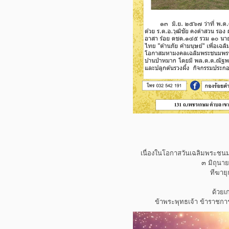
เนื่องในโอกาสวันเฉลิมพระชน
๓ มิถุนา
ทีฆายุ
ด้วยเ
ข้าพระพุทธเจ้า ข้าราช