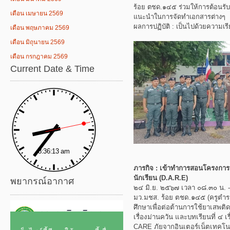
ร้อย ตชด.๑๔๕ ร่วมให้การต้อน
เดือน เมษายน 2569
แนะนำในการจัดทำเอกสารต่างๆ
ผลการปฏิบัติ : เป็นไปด้วยความเร
เดือน พฤษภาคม 2569
เดือน มิถุนายน 2569
เดือน กรกฎาคม 2569
Current Date & Time
ภารกิจ : เข้าทำการสอนโครงการก
นักเรียน (D.A.R.E)
พยากรณ์อากาศ
๒๔ มิ.ย. ๒๕๖๗ เวลา ๐๘.๓๐ น. -
มว.มชส. ร้อย ตชด.๑๔๕ (ครูตำร
ศึกษาเพื่อต่อต้านการใช้ยาเสพติด
เรื่องม่านควัน และบทเรียนที่ ๔ เ
CARE ภัยจากอินเตอร์เน็ตเทคโนโล