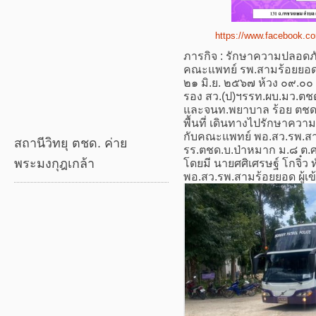
https://www.facebook.c
ภารกิจ : รักษาความปลอด
คณะแพทย์ รพ.สามร้อยยอ
๒๑ มิ.ย. ๒๕๖๗ ห้วง ๐๙.๐๐
รอง สว.(ป)ฯรรท.ผบ.มว.ต
และจนท.พยาบาล ร้อย ตชด
พื้นที่ เดินทางไปรักษาค
กับคณะแพทย์ พอ.สว.รพ.สาม
สถานีวิทยุ ตชด. ค่าย
รร.ตชด.บ.ป่าหมาก ม.๘ ต.
พระมงกุฎเกล้า
โดยมี นายศศิเศรษฐ์ โกจิ๋ว
พอ.สว.รพ.สามร้อยยอด ผู้เข