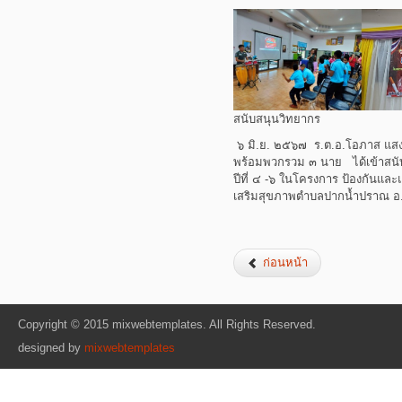
สนับสนุนวิทยากร
๖ มิ.ย. ๒๕๖๗ ร.ต.อ.โอภาส แสง
พร้อมพวกรวม ๓ นาย ได้เข้าสนับ
ปีที่ ๔ -๖ ในโครงการ ป้องกันแ
เสริมสุขภาพตำบลปากน้ำปราณ อ.ป
ก่อนหน้า
Copyright © 2015 mixwebtemplates. All Rights Reserved.
designed by
mixwebtemplates