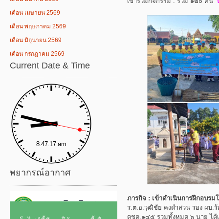
เข้าร่วมกิจกรรม : รวม ๑๒๐ คน
เดือน เมษายน 2569
เดือน พฤษภาคม 2569
เดือน มิถุนายน 2569
เดือน กรกฎาคม 2569
Current Date & Time
พยากรณ์อากาศ
ภารกิจ : เข้าดำเนินการฝึกอบรม
ร.ต.อ.วุฒิชัย คงดำสวน รอง ผบ.
ตชด.๑๔๕ รวมทั้งหมด ๖ นาย ได้เ