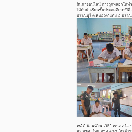
สินค้าออนไลน์ การถูกหลอกให้ทำธ
ให้กับนักเรียนชั้นประถมศึกษาป
ปราณบุรี ต.หนองตาแต้ม อ.ปราณบุ
๑๔ ก.พ. ๒๕๖๗ เวลา ๑๓.๓๐ น. - 
มว.มชส. ร้อย ตชด.๑๔๕ (ครูตำร