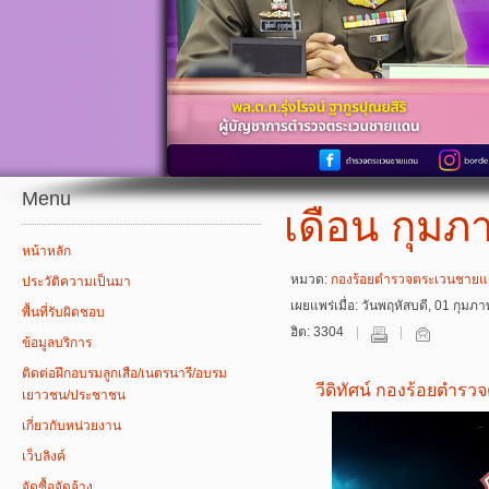
Menu
เดือน กุมภ
หน้าหลัก
หมวด:
กองร้อยตำรวจตระเวนชายแด
ประวัติความเป็นมา
เผยแพร่เมื่อ: วันพฤหัสบดี, 01 กุมภ
พื้นที่รับผิดชอบ
ฮิต: 3304
ข้อมูลบริการ
ติดต่อฝึกอบรมลูกเสือ/เนตรนารี/อบรม
วีดิทัศน์ กองร้อยตำร
เยาวชน/ประชาชน
เกี่ยวกับหน่วยงาน
เว็บลิงค์
จัดซื้อจัดจ้าง