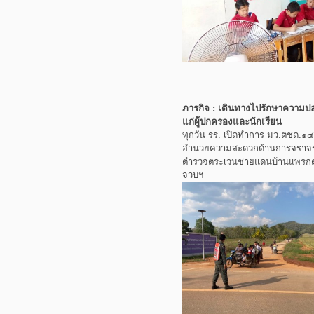
ภารกิจ : เดินทางไปรักษาควา
แก่ผู้ปกครองและนักเรียน
ทุกวัน รร. เปิดทำการ มว.ตชด.
อำนวยความสะดวกด้านการจราจรให
ตำรวจตระเวนชายแดนบ้านแพรกตะค
จวบฯ