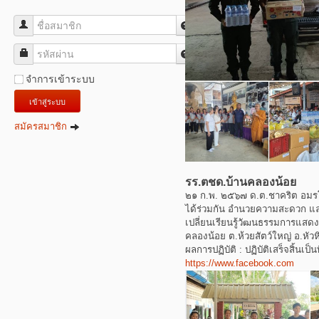
ชื่อสมาชิก
รหัสผ่าน
จำการเข้าระบบ
เข้าสู่ระบบ
สมัครสมาชิก
รร.ตชด.บ้านคลองน้อย
๒๑ ก.พ. ๒๕๖๗ ด.ต.ชาคริต อม
ได้ร่วมกัน อำนวยความสะดวก แ
เปลี่ยนเรียนรู้วัฒนธรรมการแสดง
คลองน้อย ต.ห้วยสัตว์ใหญ่ อ.หัวห
ผลการปฏิบัติ : ปฏิบัติเสร็จสิ้นเป็นท
https://www.facebook.com