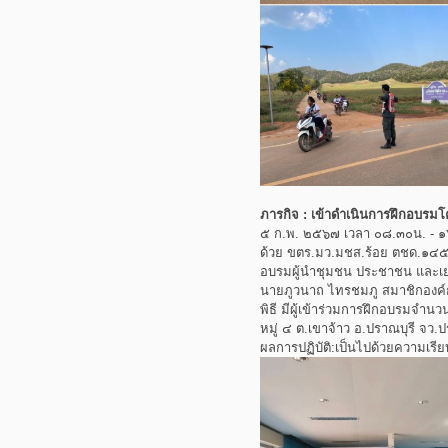
ภารกิจ : เข้าดำเนินการฝึกอบรมโ
๕ ก.พ. ๒๕๖๗ เวลา ๐๘.๓๐น. - ๑
ด้วย ขตร.มว.มชส.ร้อย ตชด.๑๔๕ 
อบรมผู้นำชุมชน ประชาชน และเย
นายภูวนาถ ไทรชมภู สมาชิกองค์
พิธี มีผู้เข้าร่วมการฝึกอบรมจำ
หมู่ ๔ ต.เขาจ้าว อ.ปราณบุรี จว.
ผลการปฏิบัติ:เป็นไปด้วยความเรีย