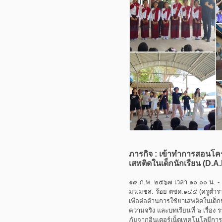
ภารกิจ : เข้าทำการสอนโค
เสพติดในเด็กนักเรียน (D.A
๑๙ ก.พ. ๒๕๖๗ เวลา ๑๐.๐๐ น. - 
มว.มชส. ร้อย ตชด.๑๔๕ (ครูตำร
เพื่อต่อต้านการใช้ยาเสพติดในเด็กน
ความจริง และบทเรียนที่ ๖ เรื่
ภัยจากอินเตอร์เน็ตเทคโนโลยีการสื