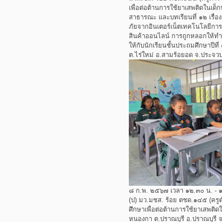
เพื่อต่อต้านการใช้ยาเสพติดในเด็กน
สาธารณะ และบทเรียนที่ ๑๒ เรื่
ภัยจากอินเตอร์เน็ตเทคโนโลยีการสื
สินค้าออนไลน์ การถูกหลอกให้ทำธ
ให้กับนักเรียนชั้นประถมศึกษาปีท
ต.ไร่ใหม่ อ.สามร้อยอด จ.ประจวบค
๘ ก.พ. ๒๕๖๗ เวลา ๑๒.๓๐ น. - ๑
(ป) มว.มชส. ร้อย ตชด.๑๔๕ (ครู
ศึกษาเพื่อต่อต้านการใช้ยาเสพติด
หนองกา ต.ปราณบุรี อ.ปราณบุรี จ