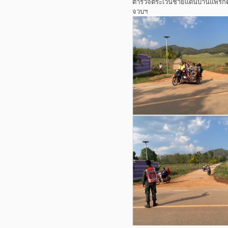
ตำรวจตระเวนชายแดนบ้านแพรกตะค
จวบฯ