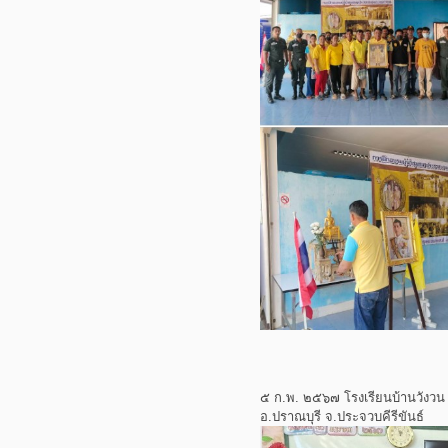
๕ ก.พ. ๒๕๖๗ โรงเรียนบ้านวังวน 
อ.ปราณบุรี จ.ประจวบคีรีขันธ์