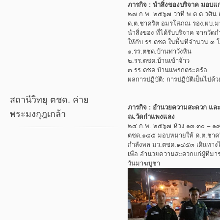
ภารกิจ : นำสิ่งของบริจาค มอบแก่
๒๗ ก.พ. ๒๕๖๗ ว่าที่ พ.ต.ต.วศิน 
ด.ต.ชาคริต อมรโสภณ รอง.ผบ.
นำสิ่งของ ที่ได้รับบริจาค จากวั
ให้กับ รร.ตชด.ในพื้นที่จำนวน ๓ โ
๑.รร.ตชด.บ้านท่าวังหิน
๒.รร.ตชด.บ้านเข้าจ้าว
๓.รร.ตชด.บ้านแพรกตระคร้อ
ผลการปฏิบัติ: การปฏิบัติเป็นไปด้
สถานีวิทยุ ตชด. ค่าย
ภารกิจ : อำนวยความสะดวก และ
พระมงกุฎเกล้า
ณ.วัดกำแพงแลง
๒๔ ก.พ. ๒๕๖๗ ห้วง ๑๓.๓๐ – ๑๙.๐๐ 
ตชด.๑๔๕ มอบหมายให้ ด.ต.ชาค
กำลังพล มว.ตชด.๑๔๕๓ เดินทางไป
เพื่อ อำนวยความสะดวกแก่ผู้ที่ม
วันมาฆบูชา