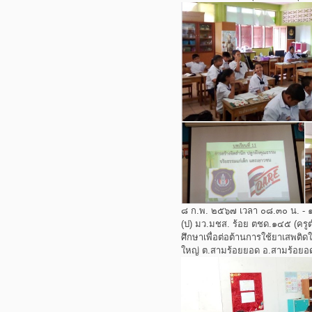
๘ ก.พ. ๒๕๖๗ เวลา ๐๘.๓๐ น. - ๑
(ป) มว.มชส. ร้อย ตชด.๑๔๕ (ครู
ศึกษาเพื่อต่อต้านการใช้ยาเสพติด
ใหญ่ ต.สามร้อยยอด อ.สามร้อยอด