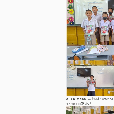
๕ ก.พ. ๒๕๖๗ ณ โรงเรียนชลประท
จ.ประจวบคีรีขันธ์