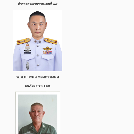
ตำรวจตระเวนชายแดนที่ ๑๔
พ.ต.ต.วรพล พงศกรมงคล
ผบ.ร้อย ตชด.๑๔๕