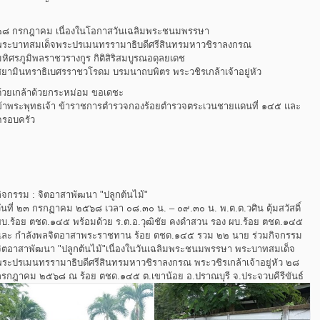
๒๘ กรกฎาคม เนื่องในโอกาสวันเฉลิมพระชนมพรรษา
พระบาทสมเด็จพระปรเมนทรรามาธิบดีศรีสินทรมหาวชิราลงกรณ
มหิศรภูมิพลราชวรางกูร กิติสิริสมบูรณอดุลยเดช
สยามินทราธิเบศรราชวโรดม บรมนาถบพิตร พระวชิรเกล้าเจ้าอยู่หัว
ด้วยเกล้าด้วยกระหม่อม ขอเดชะ
ข้าพระพุทธเจ้า ข้าราชการตำรวจกองร้อยตำรวจตระเวนชายแดนที่ ๑๔๕ และ
ครอบครัว
กิจกรรม : จิตอาสาพัฒนา "ปลูกต้นไม้"
วันที่ ๒๓ กรกฏาคม ๒๕๖๘ เวลา ๐๘.๓๐ น. – ๐๙.๓๐ น. พ.ต.ต.วศิน ตุ้มสวัสดิ์
ผบ.ร้อย ตชด.๑๔๕ พร้อมด้วย ร.ต.อ.วุฒิชัย คงดำสวน รอง ผบ.ร้อย ตชด.๑๔๕
และ กำลังพลจิตอาสาพระราชทาน ร้อย ตชด.๑๔๕ รวม ๒๒ นาย ร่วมกิจกรรม
จิตอาสาพัฒนา "ปลูกต้นไม้"เนื่องในวันเฉลิมพระชนมพรรษา พระบาทสมเด็จ
พระปรเมนทรรามาธิบดีศรีสินทรมหาวชิราลงกรณ พระวชิรเกล้าเจ้าอยู่หัว ๒๘
กรกฎาคม ๒๕๖๘ ณ ร้อย ตชด.๑๔๕ ต.เขาน้อย อ.ปราณบุรี จ.ประจวบคีรีขันธ์