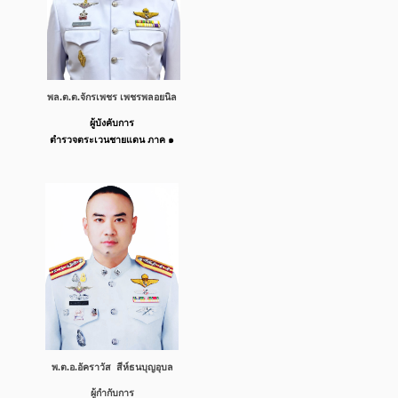
พล.ต.ต.จักรเพชร เพชรพลอยนิล
ผู้บังคับการ
ตำรวจตระเวนชายแดน ภาค ๑
พ.ต.อ.อัคราวัส สีห์ธน​บุญ​อุบล
ผู้กำกับการ