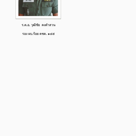
ร.ต.อ. วุฒิชัย คงดำสวน
รอง
ผบ.ร้อย ตชด. ๑๔๕