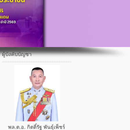
ผู้บังคับบัญชา
พล.ต.อ. กิตติ์รัฐ พันธุ์เพ็ชร์