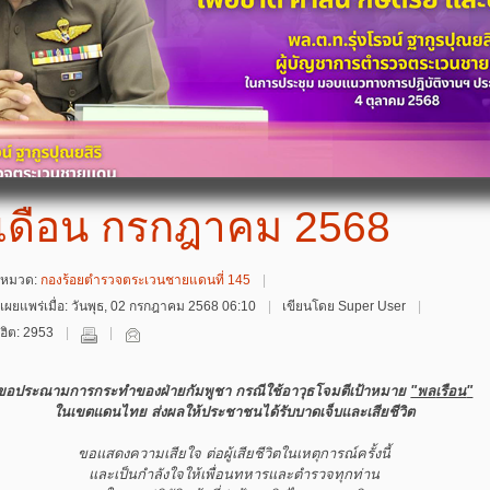
เดือน กรกฎาคม 2568
หมวด:
กองร้อยตำรวจตระเวนชายแดนที่ 145
เผยแพร่เมื่อ: วันพุธ, 02 กรกฎาคม 2568 06:10
เขียนโดย Super User
ฮิต: 2953
ขอประณามการกระทำของฝ่ายกัมพูชา กรณีใช้อาวุธโจมตีเป้าหมาย
"พล
เรือน
"
ใน
เขตแดนไทย ส่งผลให้ประชาชนได้รับ
บาดเจ็บและเสียชีวิต
ขอแสดงความเสียใจ ต่อผู้เสียชีวิตในเหตุการณ์ครั้งนี้
และเป็นกำลังใจให้เพื่อนทหารและตำรวจทุกท่าน