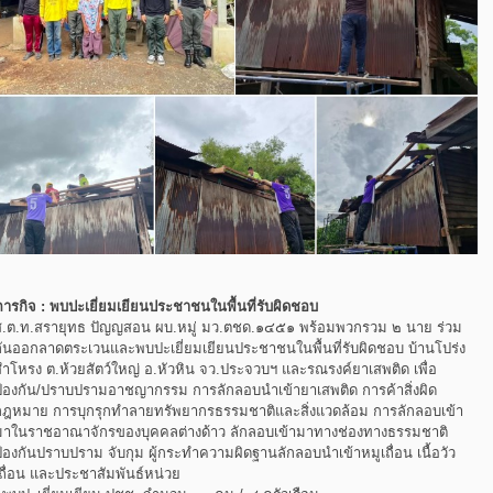
ภารกิจ : พบปะเยี่ยมเยียนประชาชนในพื้นที่รับผิดชอบ
ส.ต.ท.สรายุทธ ปัญญสอน ผบ.หมู่ มว.ตชด.๑๔๕๑ พร้อมพวกรวม ๒ นาย ร่วม
กันออกลาดตระเวนและพบปะเยี่ยมเยียนประชาชนในพื้นที่รับผิดชอบ บ้านโปร่ง
สำโหรง ต.ห้วยสัตว์ใหญ่ อ.หัวหิน จว.ประจวบฯ และรณรงค์ยาเสพติด เพื่อ
ป้องกัน/ปราบปรามอาชญากรรม การลักลอบนำเข้ายาเสพติด การค้าสิ่งผิด
กฎหมาย การบุกรุกทำลายทรัพยากรธรรมชาติและสิ่งแวดล้อม การลักลอบเข้า
มาในราชอาณาจักรของบุคคลต่างด้าว ลักลอบเข้ามาทางช่องทางธรรมชาติ
้องกันปราบปราม จับกุม ผู้กระทำความผิดฐานลักลอบนำเข้าหมูเถื่อน เนื้อวัว
เถื่อน และประชาสัมพันธ์หน่วย