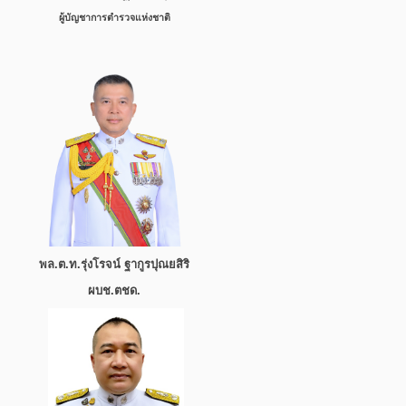
ผู้บัญชาการตำรวจแห่งชาติ
พล.ต.ท.รุ่งโรจน์ ฐากูรปุณยสิริ
ผบช.ตชด.