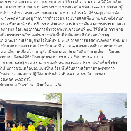
๒๓ ก.ค.๖๘ เวลา ๐๘.๓๐ - ๑๗.๓๐น. ภายใต้การสั่งการ พล.ต.ท.นิตินัย หลังยา
หน่าย ผบช.ตชด. พล.ต.ต. จักรเพชร เพชรพลอยนิล รหัส ๔A-๑๕๕ ตำแหน่งผู้
บังคับการตำรวจตระเวนชายแดนภาค ๑ พ.ต.อ.อัคราวัส สีห์ธนบุญอุบล รหัส
๑-๓ก๐๗๔ ตำแหน่ง ผู้กำกับการตำรวจตระเวนชายแดนที่๑๔ ,พ.ต.ต.หญิง กนก
วรรณ พัฒนพงศ์ รหัส ๓B -๐๔๒ ตำแหน่ง สารวัตรงานจิตอาสาพระราชทานและ
กิจการพลเรือน กองกำกับการตำรวจตระเวนชายแดนที่ ๑๔ ให้ดำเนินการ ช่วย
เหลือบรรเทาทุกภัยของประชาชนในพื้นที่รับผิดชอบ จึงได้ออกสำรวจ(
๔ก.ค.๖๘) บ้านเรือนผู้ยากไร้ในพื้นที่ ม.๓ แขวงคลองสิบ เขตหนองจอก กทม.พบ
ว่าบ้านของนางสาว เนย สีดา บ้านเลขที่ ๑๓ ม.๓ แขวงคลองสิบ เขตหนองจอก
กทม. มีสภาพเสื่อมโทรม พุพัง เนื่องจากมดปลวกกัดกินทำลายทั้งภายในและ
ภายนอก จึงจัดให้กำลังพลชุดช่าง กก.ตชด.๑๔(ร้อย ตชด.๑๔๔และ
ร้อย.ตชด.๑๔๕) รวม ๑๐ นาย ร่วมกับหน่วยงานและประชาชนในพื้นที่ เข้า
ดำเนินการช่วยเหลือซ่อมแซมบ้านเรือนที่ได้รับความเสียหายหลังดังกล่าว
จึงขอรายงานผลการปฏิบัติงานประจำวันที่ ๒๓ ก.ค.๖๘ ในส่วนของ
้อย.ตชด.๑๔๕ ดังนี้
-ซ่อมแซมหลังคาบ้าน แล้วเสร็จ ๑๐๐ %