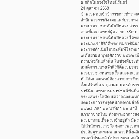
ธ สถิตในดวงใจไทยนิรันดร์
24 ตุลาคม 2568
ข้าพระพุทธเจ้าข้าราชการตำรว
สำนักพระราชวัง เผยแพร่ประกาศ ส
พระบรมราชชนนีพันปีหลวง สวร
ตามที่คณะแพทย์ผู้ถวายการรักษา 
พระบรมราชชนนี้พันปีหลวง ได้ข
พระนางเจ้าสิริกิติ์พระบรมราชิน
พระราชดำเนินไปประทับที่โรงพยา
๗ กันยายน พุทธศักราช ๒๕๖๒ เพ
ทราบทั่วกันแล้วนั้น ในช่วงที่ป
สมเด็จพระนางเจ้าสิริกิติ์พระบร
พระประชวรหลายครั้ง และคณะแพ
ทำให้คณะแพทย์ต้องถวายการรักษา
ตั้งแต่วันที่ ๑๗ ตุลาคม พุทธศักร
ราชินีนาถพระบรมราชชนนีพันปีห
กระแสพระโลหิต แม้ว่าคณะแพทย
แต่พระอาการทรุดหนักลงตามลำดับ 
๒๕๖๘ เวลา ๒๑ นาฬิกา ๒๑ นาที
สภากาชาดไทย ด้วยพระอาการสงบ
พระบาทสมเด็จพระเจ้าอยู่หัว ม
ให้สำนักพระราชวัง จัดการพระศพ
ประดิษฐานพระศพ ณ พระที่นั่งด
กรุณาโปรดเกล้าโปรดกระหม่อมให้