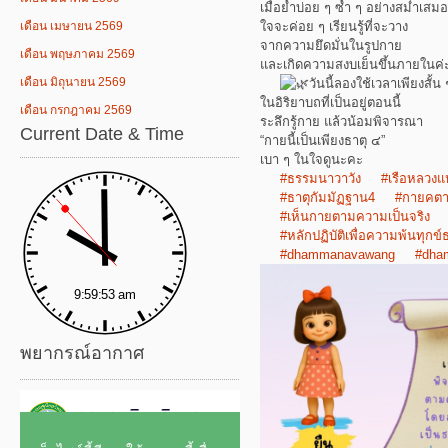
เมื่อย้ำบ่อย ๆ ซ้ำ ๆ อย่างสม่ำเสมอ
ใจจะค่อย ๆ เรียนรู้ที่จะวาง
เดือน เมษายน 2569
จากความยึดมั่นในรูปกาย
เดือน พฤษภาคม 2569
และเกิดความสงบเย็นขึ้นภายในค่
เดือน มิถุนายน 2569
วันนี้ลองใช้เวลาเพียงสั้น 
ในอิริยาบถที่เป็นอยู่ตอนนี้
เดือน กรกฎาคม 2569
ระลึกรู้กาย แล้วน้อมพิจารณา
Current Date & Time
“กายนี้เป็นเพียงธาตุ ๔”
เบา ๆ ในใจดูนะคะ
#ธรรมนาวาวัง
#เรือหลวงแ
#ธาตุกัมมัฏฐาน4
#กายคตา
#เห็นกายตามความเป็นจริง
#หลักปฏิบัติเพื่อความพ้นทุกข
#dhammanavawang
#dha
พยากรณ์อากาศ