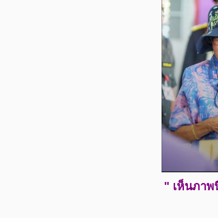
" เห็นภาพน