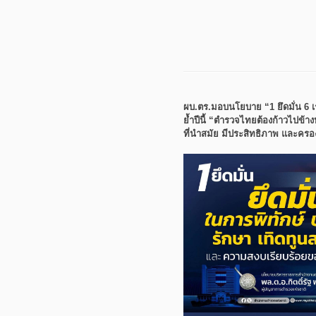
ผบ.ตร.มอบนโยบาย “1 ยึดมั่น 6 เร
ย้ำปีนี้ “ตำรวจไทยต้องก้าวไปข้างห
ที่นำสมัย มีประสิทธิภาพ และค