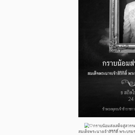
กราบน้อมส่งเสด็จสู่สวรร
สมเด็จพระนางเจ้าสิริกิติ์ พระบ