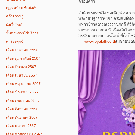
ครอบครัว
กฏ ระเบียบ ข้อบังคับ
สำนักพระราชวัง ขอเชิญชวนประ
คลังความรู้
พระกนิษฐาธิราชเจ้า กรมสมเด็จพร
มหาวชิราลงกรณวรราชภักดี สิริกิ
ผังเว็บไซต์
สยามบรมราชกุมารี เนื่องในโอกา
ขั้นตอนการใช้บริการ
2569 ผ่านระบบออนไลน์ ที่เว็บไ
www.royaloffice.th
เมษายน 2
คำร้องทุกข์
เดือน มกราคม 2567
เดือน กุมภาพันธ์ 2567
เดือน มีนาคม 2567
เดือน เมษายน 2567
เดือน พฤษภาคม 2567
เดือน มิถุนายน 2566
เดือน กรกฎาคม 2567
เดือน สิงหาคม 2567
เดือน กันยายน 2567
เดือน ตุลาคม 2567
เดือน พฤศจิกายน 2567