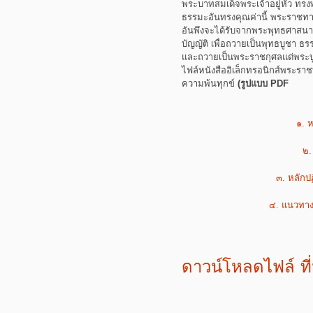
พระบาทสมเด็จพระเจ้าอยู่หัว ทรง
ธรรมะอันทรงคุณค่านี้ พระราชทา
อันพึงจะได้รับจากพระพุทธศาสนา 
บัญญัติ เพื่อถวายเป็นพุทธบูชา ธร
และถวายเป็นพระราชกุศลแด่พระบู
ไฟล์หนังสืออิเล็กทรอนิกส์พระราช
ความพ้นทุกข์
(รูปแบบ PDF
๑. 
๒.
๓. หลักปฏ
๔. แนวทางป
ดาวน์โหลดไฟล์ ที่น