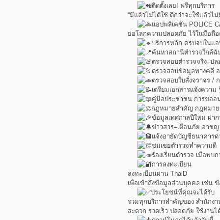
ติดตั้งเลย! ฟรีทุกบริการ
“มีแล้วไม่ได้ใช้ ดีกว่าจะใช้แล้วไม่ม
แอปพลิเคชัน POLICE 
ย่อโลกความปลอดภัย ไว้ในมือถือ
บริการหลัก ครบจบในแอป
ค้นหาสถานีตำรวจใกล้ฉั
ตรวจสอบตำรวจจริง–ปลอ
ตรวจสอบข้อมูลทางคดี 
ตรวจสอบใบสั่งจราจร / 
เตรียมเอกสารแจ้งความ รู
คู่มือประชาชน การขออน
กฎหมายสำคัญ กฎหมายน่า
ข้อมูลเทศกาลปีใหม่ ฝาก
ข่าวสาร–เตือนภัย อาช
แจ้งอายัดบัญชีธนาคารด่
ชมเชยตำรวจทำความดี
ร้องเรียนตำรวจ เมื่อพบก
การลงทะเบียน
ลงทะเบียนผ่าน ThaiD
เพื่อเข้าถึงข้อมูลส่วนบุคคล เช่น
ประโยชน์ที่คุณจะได้รับ
รวมทุกบริการสำคัญของ สำนักงา
สะดวก รวดเร็ว ปลอดภัย ใช้งานได้ท