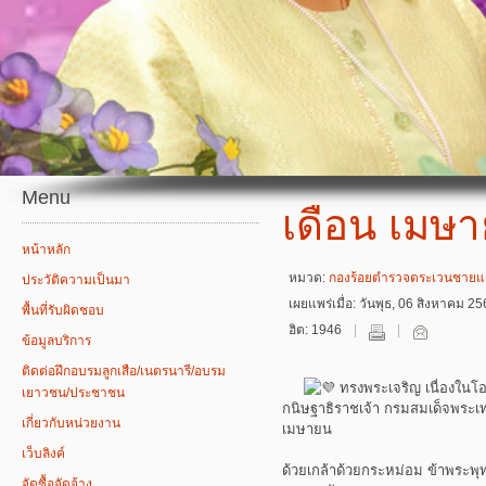
Menu
เดือน เมษ
หน้าหลัก
หมวด:
กองร้อยตำรวจตระเวนชายแด
ประวัติความเป็นมา
เผยแพร่เมื่อ: วันพุธ, 06 สิงหาคม 2
พื้นที่รับผิดชอบ
ฮิต: 1946
ข้อมูลบริการ
ติดต่อฝึกอบรมลูกเสือ/เนตรนารี/อบรม
ทรงพระเจริญ เนื่องใน
เยาวชน/ประชาชน
กนิษฐาธิราชเจ้า กรมสมเด็จพระ
เกี่ยวกับหน่วยงาน
เมษายน
เว็บลิงค์
ด้วยเกล้าด้วยกระหม่อม ข้าพระ
จัดซื้อจัดจ้าง