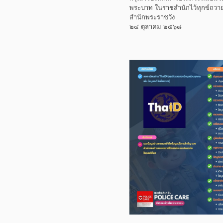
พระบาท ในราชสำนักไว้ทุกข์ถวาย 
สำนักพระราชวัง
๒๔ ตุลาคม ๒๕๖๘