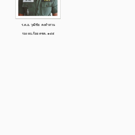
ร.ต.อ. วุฒิชัย คงดำสวน
รอง
ผบ.ร้อย ตชด. ๑๔๕