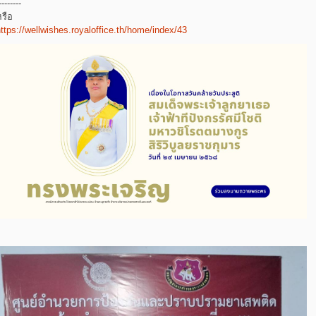
--------
รือ
ttps://wellwishes.royaloffice.th/home/index/43