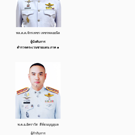
พล.ต.ต.จักรเพชร เพชรพลอยนิล
ผู้บังคับการ
ตำรวจตระเวนชายแดน ภาค ๑
พ.ต.อ.อัคราวัส สีห์ธน​บุญ​อุบล
ผู้กำกับการ