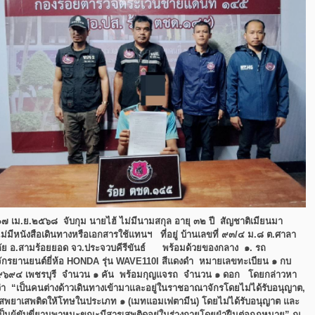
๑๗ เม.ย.๒๕๖๘ จับกุม นายไฮ้ ไม่มีนามสกุล อายุ ๓๒ ปี สัญชาติเมียนมา
ไม่มีหนังสือเดินทางหรือเอกสารใช้แทนฯ ที่อยู่ บ้านเลขที่ ๙๓/๔ ม.๘ ต.ศาลา
ลัย อ.สามร้อยยอด จว.ประจวบคีรีขันธ์ พร้อมด้วยของกลาง ๑. รถ
ักรยานยนต์ยี่ห้อ
HONDA
รุ่น
WAVE110I
สีแดงดำ หมายเลขทะเบียน ๑ กบ
๙๖๙๔ เพชรบุรี จำนวน ๑ คัน พร้อมกุญแจรถ จำนวน ๑ ดอก โดยกล่าวหา
ว่า
“เป็นคนต่างด้าวเดินทางเข้ามาและอยู่ในราชอาณาจักรโดยไม่ได้รับอนุญาต,
เสพยาเสพติดให้โทษในประเภท ๑ (เมทแอมเฟตามีน) โดยไม่ได้รับอนุญาต และ
เป็นผู้ขับขี่ยานพาหนะขณะมีสารเสพติดอยู่ในร่างกายโดยฝ่าฝืนต่อ
กฎหมาย
” ณ