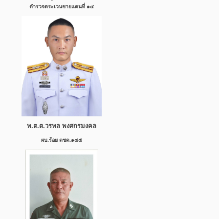
ตำรวจตระเวนชายแดนที่ ๑๔
พ.ต.ต.วรพล พงศกรมงคล
ผบ.ร้อย ตชด.๑๔๕