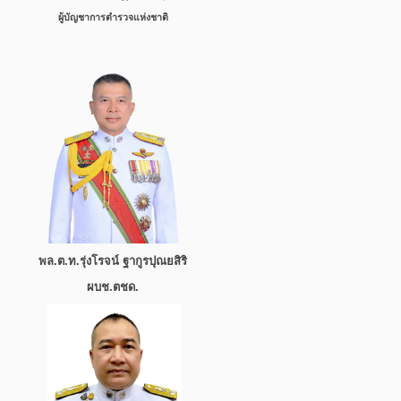
ผู้บัญชาการตำรวจแห่งชาติ
พล.ต.ท.รุ่งโรจน์ ฐากูรปุณยสิริ
ผบช.ตชด.