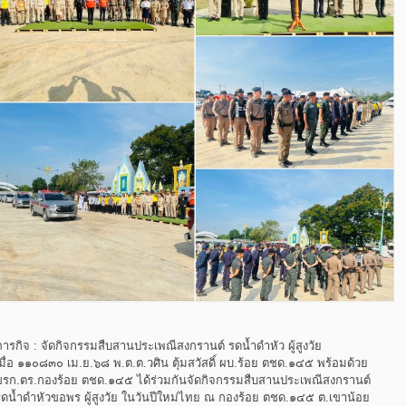
ารกิจ : จัดกิจกรรมสืบสานประเพณีสงกรานต์ รดน้ำดำหัว ผู้สูงวัย
มื่อ ๑๑๐๘๓๐ เม.ย.๖๘ พ.ต.ต.วศิน ตุ้มสวัสดิ์ ผบ.ร้อย ตชด.๑๔๕ พร้อมด้วย
ขรก.ตร.กองร้อย ตชด.๑๔๕ ได้ร่วมกันจัดกิจกรรมสืบสานประเพณีสงกรานต์
รดน้ำดำหัวขอพร ผู้สูงวัย ในวันปีใหม่ไทย ณ กองร้อย ตชด.๑๔๕ ต.เขาน้อย