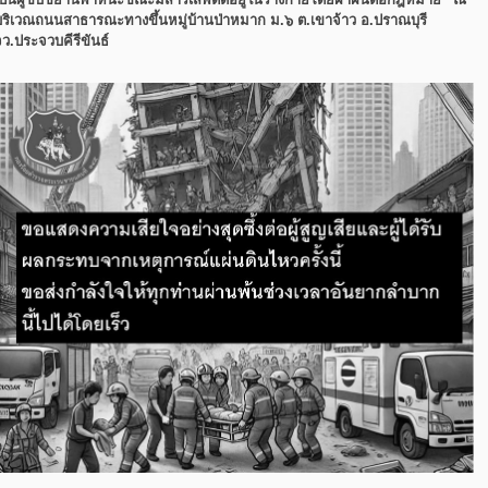
บริเวณ
ถนนสาธารณะทางขึ้นหมู่บ้านป่าหมาก ม.๖ ต.เขาจ้าว อ.ปราณบุรี
จว.
ประจวบคีรีขันธ์