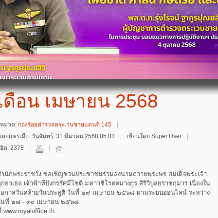
เดือน เมษายน 2568
หมวด:
กองร้อยตำรวจตระเวนชายแดนที่ 145
เผยแพร่เมื่อ: วันจันทร์, 31 มีนาคม 2568 05:03
เขียนโดย Super User
ฮิต: 2378
สำนักพระราชวัง ขอเชิญชวนประชาชนร่วมลงนามถวายพระพร สมเด็จพระเจ้า
ูกยาเธอ เจ้าฟ้าทีปังกรรัศมีโชติ มหาวชิโรตตมางกูร สิริวิบูลยราชกุมาร เนื่องใน
โอกาสวันคล้ายวันประสูติ วันที่ ๒๙ เมษายน ๒๕๖๘ ผ่านระบบออนไลน์ ระหว่าง
วันที่ ๒๘ - ๓๐ เมษายน ๒๕๖๘
ี่ www.royaloffice.th