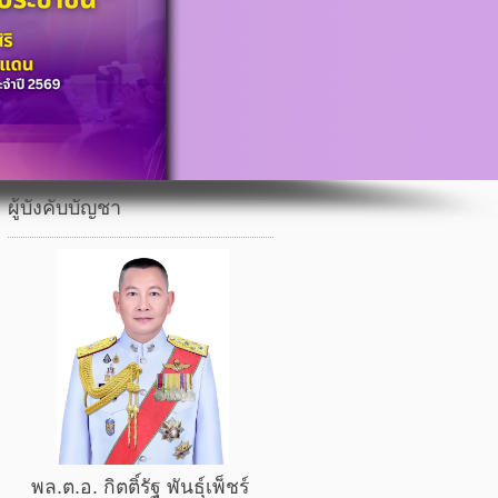
ผู้บังคับบัญชา
พล.ต.อ. กิตติ์รัฐ พันธุ์เพ็ชร์