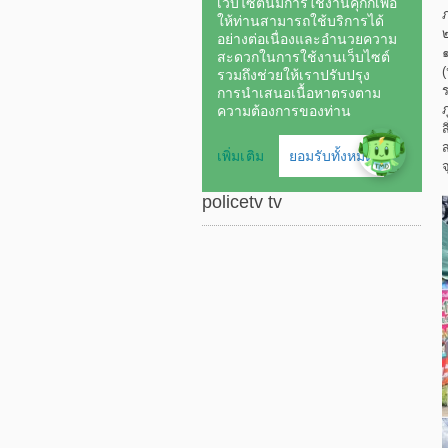
ส
ส
policetv tv