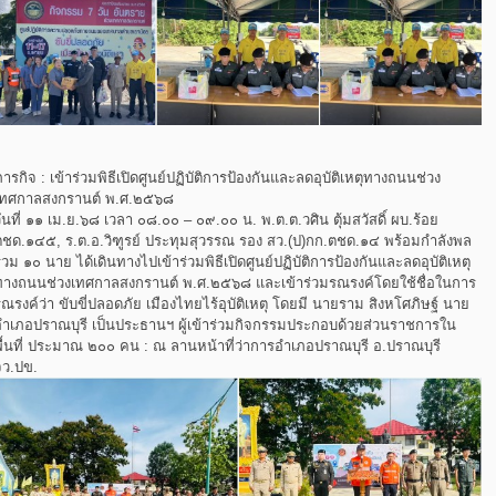
ารกิจ : เข้าร่วมพิธีเปิดศูนย์ปฏิบัติการป้องกันและลดอุบัติเหตุทางถนนช่วง
เทศกาลสงกรานต์ พ.ศ.๒๕๖๘
ันที่ ๑๑ เม.ย.๖๘ เวลา ๐๘.๐๐ – ๐๙.๐๐ น. พ.ต.ต.วศิน ตุ้มสวัสดิ์ ผบ.ร้อย
ตชด.๑๔๕, ร.ต.อ.วิฑูรย์ ประทุมสุวรรณ รอง สว.(ป)กก.ตชด.๑๔ พร้อมกำลังพล
วม ๑๐ นาย ได้เดินทางไปเข้าร่วมพิธีเปิดศูนย์ปฏิบัติการป้องกันและลดอุบัติเหตุ
ทางถนนช่วงเทศกาลสงกรานต์ พ.ศ.๒๕๖๘ และเข้าร่วมรณรงค์โดยใช้ชื่อในการ
ณรงค์ว่า ขับขี่ปลอดภัย เมืองไทยไร้อุบัติเหตุ โดยมี นายราม สิงหโศภิษฐ์ นาย
อำเภอปราณบุรี เป็นประธานฯ ผู้เข้าร่วมกิจกรรมประกอบด้วยส่วนราชการใน
พื้นที่ ประมาณ ๒๐๐ คน : ณ ลานหน้าที่ว่าการอำเภอปราณบุรี อ.ปราณบุรี
จว.ปข.