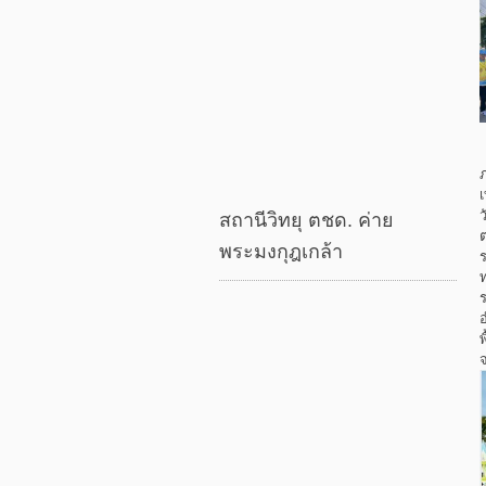
ภ
ว
สถานีวิทยุ ตชด. ค่าย
พระมงกุฎเกล้า
ร
ร