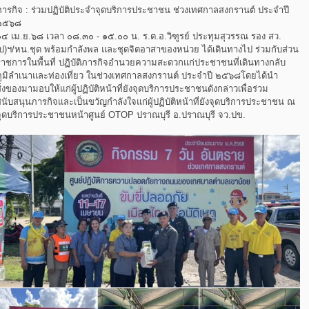
ภารกิจ : ร่วมปฏิบัติประจำจุดบริการประชาชน ช่วงเทศกาลสงกรานต์ ประจำปี
๒๕๖๘
๑๔ เม.ย.๖๘ เวลา ๐๘.๓๐ - ๑๕.๐๐ น. ร.ต.อ.วิฑูรย์ ประทุมสุวรรณ รอง สว.
(ป)ฯ/หน.ชุด พร้อมกำลังพล และชุดจิตอาสาของหน่วย ได้เดินทางไป ร่วมกับส่วน
ราชการในพื้นที่ ปฏิบัติภารกิจอำนวยความสะดวกแก่ประชาชนที่เดินทางกลับ
ภูมิลำเนาและท่องเที่ยว ในช่วงเทศกาลสงกรานต์ ประจำปี ๒๕๖๘โดยได้นำ
ิ่งของมามอบให้แก่ผู้ปฏิบัติหน้าที่ยังจุดบริการประชาชนดังกล่าวเพื่อร่วม
นับสนุนภารกิจและเป็นขวัญกำลังใจแก่ผู้ปฏิบัติหน้าที่ยังจุดบริการประชาชน ณ
จุดบริการประชาชนหน้าศูนย์ OTOP ปราณบุรี อ.ปราณบุรี จว.ปข.