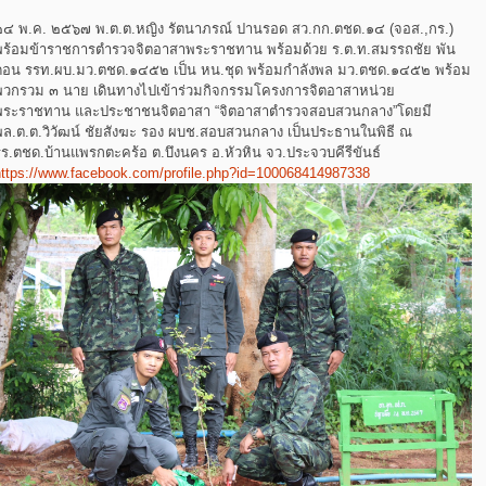
๒๔ พ.ค. ๒๕๖๗ พ.ต.ต.หญิง รัตนาภรณ์ ปานรอด สว.กก.ตชด.๑๔ (จอส.,กร.)
พร้อมข้าราชการตำรวจจิตอาสาพระราชทาน พร้อมด้วย ร.ต.ท.สมรรถชัย พัน
ดอน รรท.ผบ.มว.ตชด.๑๔๕๒ เป็น หน.ชุด พร้อมกำลังพล มว.ตชด.๑๔๕๒ พร้อม
พวกรวม ๓ นาย เดินทางไปเข้าร่วมกิจกรรมโครงการจิตอาสาหน่วย
พระราชทาน และประชาชนจิตอาสา “จิตอาสาตำรวจสอบสวนกลาง”โดยมี
พล.ต.ต.วิวัฒน์ ชัยสังฆะ รอง ผบช.สอบสวนกลาง เป็นประธานในพิธี ณ
รร.ตชด.บ้านแพรกตะคร้อ ต.บึงนคร อ.หัวหิน จว.ประจวบคีรีขันธ์
https://www.facebook.com/profile.php?id=100068414987338