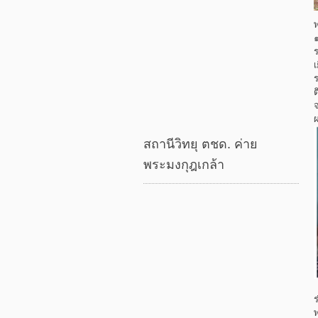
จ
ผ
สถานีวิทยุ ตชด. ค่าย
พระมงกุฎเกล้า