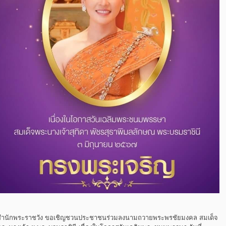
สำนักพระราชวัง ขอเชิญชวนประชาชนร่วมลงนามถวายพระพรชัยมงคล สมเด็จ