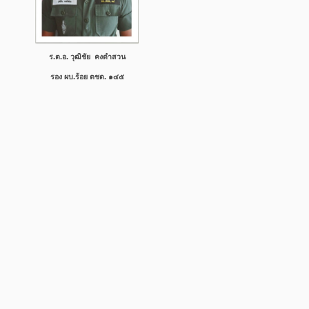
ร.ต.อ. วุฒิชัย คงดำสวน
รอง
ผบ.ร้อย ตชด. ๑๔๕