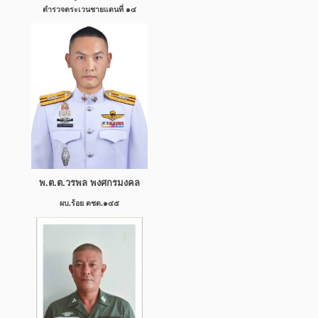
ตำรวจตระเวนชายแดนที่ ๑๔
พ.ต.ต.วรพล พงศกรมงคล
ผบ.ร้อย ตชด.๑๔๕