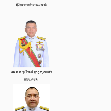
ผู้บัญชาการตำรวจแห่งชาติ
พล.ต.ท.รุ่งโรจน์ ฐากูรปุณยสิริ
ผบช.ตชด.