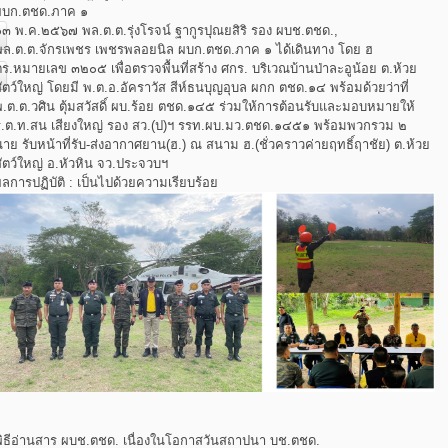
ผบก.ตชด.ภาค ๑
๑๓ พ.ค.๒๕๖๗ พล.ต.ต.รุ่งโรจน์ ฐากูรปุณยสิริ รอง ผบช.ตชด.,
พล.ต.ต.จักรเพชร เพชรพลอยนิล ผบก.ตชด.ภาค ๑ ได้เดินทาง โดย ฮ
ร.หมายเลข ๓๒๐๕ เพื่อตรวจพื้นที่สร้าง ศกร. บริเวณบ้านป่าละอูน้อย ต.ห้วย
ัตว์ใหญ่ โดยมี พ.ต.อ.อัคราวัส สีห์ธนบุญอุบล ผกก ตชด.๑๔ พร้อมด้วยว่าที่
พ.ต.ต.วศิน ตุ้มสวัสดิ์ ผบ.ร้อย ตชด.๑๔๕ ร่วมให้การต้อนรับและมอบหมายให้
ร.ต.ท.สน เสียงใหญ่ รอง สว.(ป)ฯ รรท.ผบ.มว.ตชด.๑๔๕๑ พร้อมพวกรวม ๒
าย รับหน้าที่รับ-ส่งอากาศยาน(ฮ.) ณ สนาม ฮ.(ชั่วคราวค่ายฤทธิ์ฤาชัย) ต.ห้วย
ัตว์ใหญ่ อ.หัวหิน จว.ประจวบฯ
ลการปฏิบัติ : เป็นไปด้วยความเรียบร้อย
พิธีอ่านสาร ผบช.ตชด. เนื่องในโอกาสวันสถาปนา บช.ตชด.