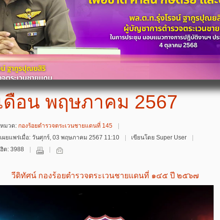
เดือน พฤษภาคม 2567
หมวด:
กองร้อยตำรวจตระเวนชายแดนที่ 145
เผยแพร่เมื่อ: วันศุกร์, 03 พฤษภาคม 2567 11:10
เขียนโดย Super User
ฮิต: 3988
วีดิทัศน์ กองร้อยตำรวจตระเวนชายแดนที่ ๑๔๕ ปี ๒๕๖๗