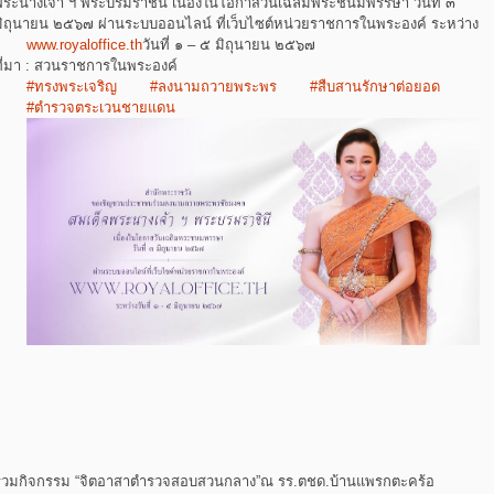
พระนางเจ้า ฯ พระบรมราชินี เนื่องในโอกาสวันเฉลิมพระชนมพรรษา วันที่ ๓
มิถุนายน ๒๕๖๗ ผ่านระบบออนไลน์ ที่เว็บไซต์หน่วยราชการในพระองค์
ระหว่าง
www.royaloffice.th
วันที่ ๑ – ๕ มิถุนายน ๒๕๖๗
ที่มา : สวนราชการในพระองค์
#ทรงพระเจริญ
#ลงนามถวายพระพร
#สืบสานรักษาต่อยอด
#ตำรวจตระเวนชายแดน
ร่วมกิจกรรม “จิตอาสาตำรวจสอบสวนกลาง”ณ รร.ตชด.บ้านแพรกตะคร้อ