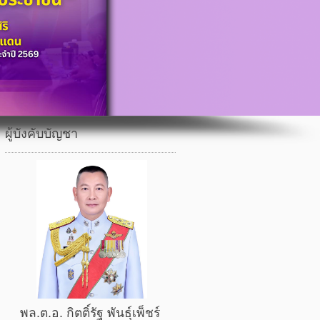
ผู้บังคับบัญชา
พล.ต.อ. กิตติ์รัฐ พันธุ์เพ็ชร์