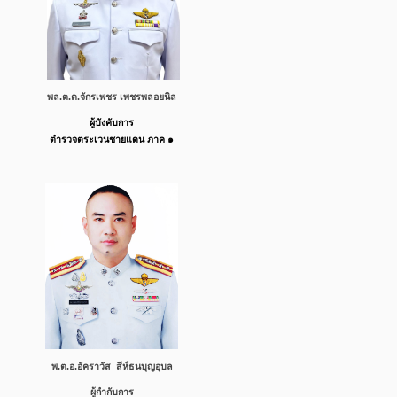
พล.ต.ต.จักรเพชร เพชรพลอยนิล
ผู้บังคับการ
ตำรวจตระเวนชายแดน ภาค ๑
พ.ต.อ.อัคราวัส สีห์ธน​บุญ​อุบล
ผู้กำกับการ