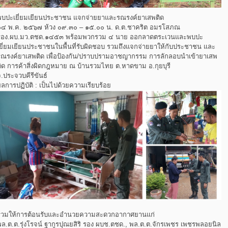
พบปะเยี่ยมเยียนประชาชน แจกจ่ายยาและรณรงค์ยาเสพติด
๑๔ พ.ค. ๒๕๖๗ ห้วง ๐๙.๓๐ – ๑๕.๐๐ น. ด.ต.ชาคริต อมรโสภณ
รอง.ผบ.มว.ตชด.๑๔๕๓ พร้อมพวกรวม ๔ นาย ออกลาดตระเวนและพบปะ
เยี่ยมเยียนประชาชนในพื้นที่รับผิดชอบ รวมถึงแจกจ่ายยาให้กับประชาชน และ
รณรงค์ยาเสพติด เพื่อป้องกัน/ปราบปรามอาชญากรรม การลักลอบนำเข้ายาเสพ
ติด การค้าสิ่งผิดกฎหมาย ณ บ้านรวมไทย ต.หาดขาม อ.กุยบุรี
.ประจวบคีรีขันธ์
ลการปฏิบัติ : เป็นไปด้วยความเรียบร้อย
ร่วมให้การต้อนรับและอำนวยความสะดวกอากาศยานแก่
พล.ต.ต.รุ่งโรจน์ ฐากูรปุณยสิริ รอง ผบช.ตชด., พล.ต.ต.จักรเพชร เพชรพลอยนิล